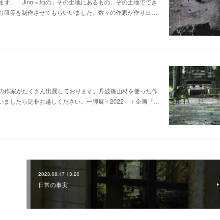
ます。「Jino＝地の」その土地にあるもの、その土地ででき
お皿等を制作させてもらいいました。数々の作家が作り出…
庫県の作家がたくさん出展しております。丹波篠山材を使った作
ましたら是非お越しください。一脚展＋2022 ＋企画『…
2023.08.17 13:20
日常の事実